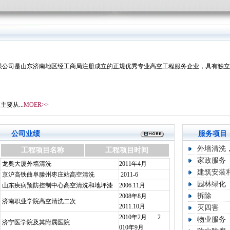
公司是山东济南地区经工商局注册成立的正规优秀专业高空工程服务企业，具有独立
从...
MOER>>
公司业绩
服务项目
外墙清洗
工程项目名称
工程项目时间
家政服务
龙奥大厦外墙清洗
2011
年
4
月
建筑安装
京沪高铁曲阜滕州枣庄站高空清洗
2011-6
园林绿化
山东疾病预防控制中心高空清洗和地坪漆
2006.11
月
拆除
2008
年
8
月
济南职业学院高空清洗二次
2011.10
月
灭四害
2010
年
2
月
2
物业服务
济宁医学院及其附属医院
010
年
9
月