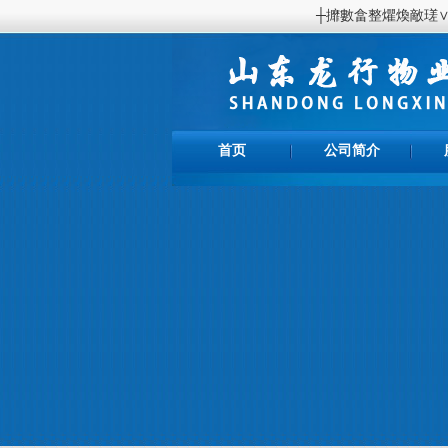
┼攠數畣整爠煥敵瑳∨≡
首页
公司简介