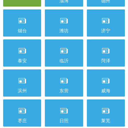
淄博
德州



烟台
潍坊
济宁



泰安
临沂
菏泽



滨州
东营
威海



枣庄
日照
莱芜